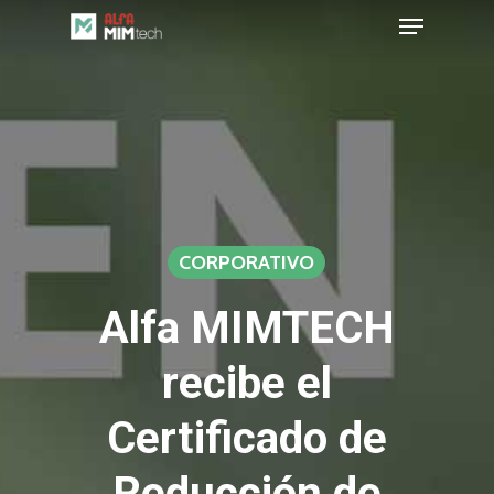
Menu
Skip
to
Close
main
Menu
content
CORPORATIVO
Alfa MIMTECH
recibe el
Certificado de
Reducción de