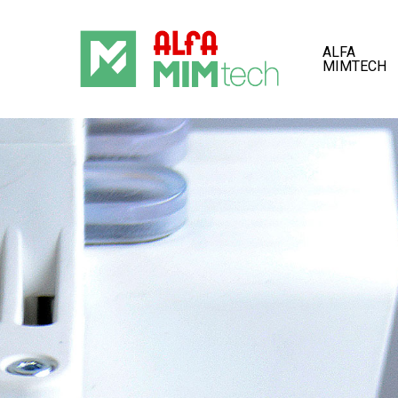
Skip
to
ALFA
MIMTECH
main
content