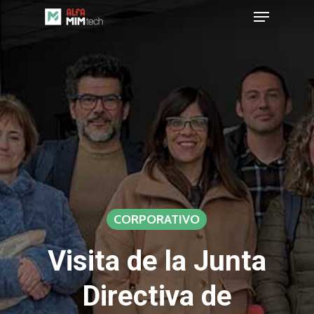
Menu
Skip
to
Close
main
Menu
content
CORPORATIVO
Visita de la Junta
Directiva de