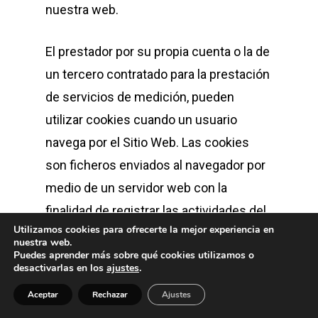
nuestra web.
El prestador por su propia cuenta o la de
un tercero contratado para la prestación
de servicios de medición, pueden
utilizar cookies cuando un usuario
navega por el Sitio Web. Las cookies
son ficheros enviados al navegador por
medio de un servidor web con la
finalidad de registrar las actividades del
Utilizamos cookies para ofrecerte la mejor experiencia en
usuario durante su tiempo de
nuestra web.
Puedes aprender más sobre qué cookies utilizamos o
navegación. Las cookies utilizadas por
desactivarlas en los
ajustes
.
el Sitio Web se asocian únicamente con
Aceptar
Rechazar
Ajustes
un usuario anónimo y su ordenador, y no