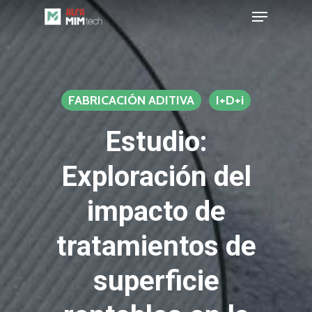
Menu
Skip
to
Close
main
Menu
content
FABRICACIÓN ADITIVA
I+D+i
Estudio:
Exploración del
impacto de
tratamientos de
superficie